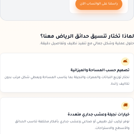
راسلنا على الواتساب الآن
العشب الجداري. تنسيق حدائق بافكار
مختلفه وتصميم مظلات الحدائق
وتركيب العشب الصناعي وتنسيق
حدائق شليهات ، تنسيق حدائق وفلل
وقصور وتركيب الثيل الطبيعي
والصناعي وعمل جميع انواع الشلالات
والنوافير ، خبرة لسنوات ، ضمان
لماذا تختار تنسيق حدائق الرياض معنا؟
حقيقي ، افضل شركة تنسيق حدائق
حلول عملية وشكل جمالي مع تنفيذ نظيف وتفاصيل دقيقة.
الرياض.
🛋️
تصميم حسب المساحة والميزانية
نختار توزيع النباتات والممرات والنجيلة بما يناسب المساحة ويعطي شكل مرتب بدون
تكاليف زائدة.
🚚
خيارات نجيلة وعشب جداري متعددة
نوفر تركيب ثيل طبيعي أو صناعي وعشب جداري بأفكار مختلفة تناسب الحدائق
والأسطح والاستراحات.