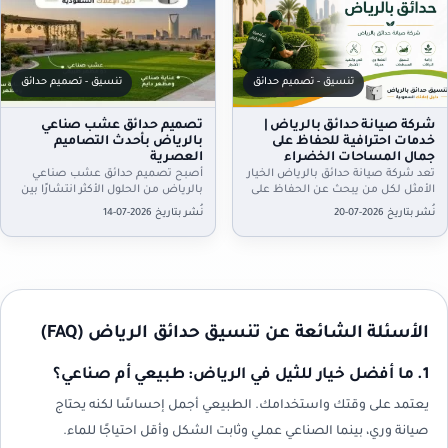
تنسيق - تصميم حدائق
تنسيق - تصميم حدائق
شركة صيانة حدائق بالرياض |
تصميم حدائق عشب صناعي
خدمات احترافية للحفاظ على
بالرياض بأحدث التصاميم
جمال المساحات الخضراء
العصرية
تعد شركة صيانة حدائق بالرياض الخيار
أصبح تصميم حدائق عشب صناعي
الأمثل لكل من يبحث عن الحفاظ على
بالرياض من الحلول الأكثر انتشارًا بين
جمال الحدائق المنزلية أو التجارية بأعلى
أصحاب المنازل والفلل والاستراحات،
نُشر بتاريخ 2026-07-20
نُشر بتاريخ 2026-07-14
مستوى…
لما يوفره من مظهر أخضر…
الأسئلة الشائعة عن تنسيق حدائق الرياض (FAQ)
1. ما أفضل خيار للثيل في الرياض: طبيعي أم صناعي؟
يعتمد على وقتك واستخدامك. الطبيعي أجمل إحساسًا لكنه يحتاج
صيانة وري، بينما الصناعي عملي وثابت الشكل وأقل احتياجًا للماء.