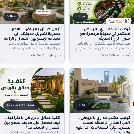
مقالات
مقالات
تركيب شبكات ري بالرياض..
تزيين حدائق بالرياض.. أفكار
استثمر في حديقة مزدهرة مع
عصرية لتحويل حديقتك إلى
حلول الري الحديثة
مساحة تجمع بين الجمال والراحة
تُعد خدمة تركيب شبكات ري بالرياض
أصبحت خدمات تزيين حدائق بالرياض
من أهم الخطوات التي تضمن نجاح أي
من أكثر الخدمات طلبًا بين أصحاب
مشروع لتنسيق الحدائق، سواء كانت
المنازل والفلل والاستراحات، حيث لم
نُشر بتاريخ 2026-08-03
نُشر بتاريخ 2026-07-23
حديقة منزلية…
تعد الحديقة مجرد مساحة…
مقالات
تنسيق - تصميم حدائق
تركيب عشب جداري بالرياض..
تنفيذ حدائق بالرياض باحترافية..
الحل المثالي لإضفاء لمسة
كيف تحصل على حديقة تجمع بين
عصرية على المساحات الداخلية
الجمال والاستدامة؟
والخارجية
إذا كنت تبحث عن أفضل خدمات تنفيذ