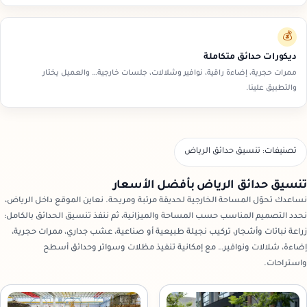
💰
ديكورات حدائق متكاملة
ممرات حجرية، إضاءة راقية، نوافير وشلالات، جلسات خارجية… والعميل يختار
والتطبيق علينا.
تصنيفات: تنسيق حدائق الرياض
تنسيق حدائق الرياض بأفضل الأسعار
نساعدك تحوّل المساحة الخارجية لحديقة مرتبة ومريحة. نعاين الموقع داخل الرياض،
نحدد التصميم المناسب حسب المساحة والميزانية، ثم ننفذ تنسيق الحدائق بالكامل:
زراعة نباتات وأشجار، تركيب نجيلة طبيعية أو صناعية، عشب جداري، ممرات حجرية،
إضاءة، شلالات ونوافير… مع إمكانية تنفيذ مظلات وسواتر وحدائق أسطح
واستراحات.