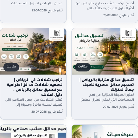
أصبح تركيب عشب جداري بالرياض من
حدائق بالرياض لتحويل المساحات
أكثر الحلول الديكورية طلبًا خلال
الخارجية إلى أماكن مريحة وجذابة، فأنت
نُشر بتاريخ 2026-07-23
السنوات الأخيرة، لما يضيفه من مظهر
بحاجة إلى شركة…
نُشر بتاريخ 2026-07-23
طبيعي وأنيق يناسب…
مقالات
مقالات
تنسيق حدائق منزلية بالرياض |
تركيب شلالات في الرياض |
تصميم حدائق عصرية تضيف
تصميم شلالات حدائق احترافية
جمالًا لمنزلك
مع تنسيق حدائق بالرياض –
دليل اعلانك
تعتبر الحديقة المنزلية من أهم
المساحات التي تمنح المنزل مظهرًا
تعتبر الشلالات من أجمل العناصر التي
جذابًا وتوفر مكانًا مريحًا للاسترخاء
تضيف لمسة فاخرة ومميزة إلى
نُشر بتاريخ 2026-07-20
وقضاء أوقات ممتعة مع العائلة.…
المساحات الخارجية، فهي تمنح
نُشر بتاريخ 2026-07-20
الحدائق مظهرًا طبيعيًا جذابًا وتوفر…