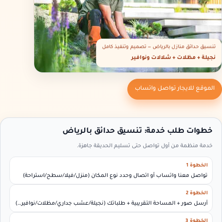
تنسيق حدائق منازل بالرياض — تصميم وتنفيذ كامل
نجيلة + مظلات + شلالات ونوافير
الموقع للايجار تواصل واتساب
خطوات طلب خدمة: تنسيق حدائق بالرياض
خدمة منظمة من أول تواصل حتى تسليم الحديقة جاهزة.
الخطوة 1
تواصل معنا واتساب أو اتصال وحدد نوع المكان (منزل/فيلا/سطح/استراحة)
الخطوة 2
أرسل صور + المساحة التقريبية + طلباتك (نجيلة/عشب جداري/مظلات/نوافير…)
الخطوة 3